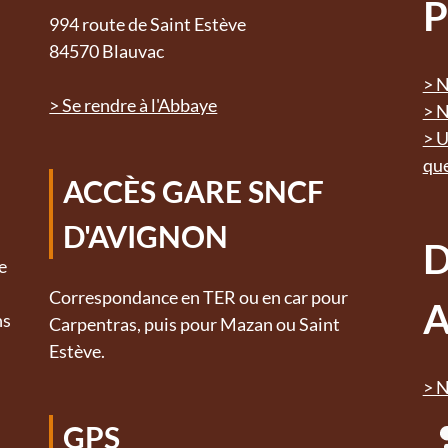
P
994 route de Saint Estève
84570 Blauvac
> N
> Se rendre à l'Abbaye
> N
> U
que
ACCÈS GARE SNCF
D'AVIGNON
e
Correspondance en TER ou en car pour
A
ns
Carpentras, puis pour Mazan ou Saint
Estève.
> N
GPS