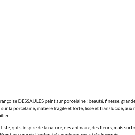
ançoise DESSAULES peint sur porcelaine : beauté, finesse, grande 
 sur la porcelaine, matière fragile et forte, lisse et translucide, au
ilier.
tiste, qui s'inspire de la nature, des animaux, des fleurs, mais surto
ffrent par une stylisation très moderne, mais très incarnée.