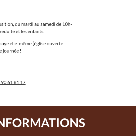
osition, du mardi au samedi de 10h-
éduite et les enfants.
bbaye elle-même (église ouverte
e journée !
 90 61 81 17
INFORMATIONS