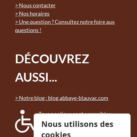
> Nous contacter
> Nos horaires
> Une question ? Consultez notre foire aux
questions !
DÉCOUVREZ
AUSSI...
> Notre blog : blog.abbaye-blauvac.com
Tous nos lieux sont accessibles
aux personnes à mobilité
Nous utilisons des
réduite. Des sanitaires adaptés
cookies