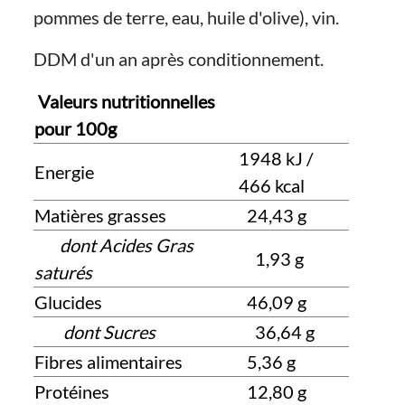
pommes de terre, eau, huile d'olive), vin.
DDM d'un an après conditionnement.
Valeurs nutritionnelles
pour 100g
1948 kJ /
Energie
466 kcal
Matières grasses
24,43 g
dont Acides Gras
1,93 g
saturés
Glucides
46,09 g
dont Sucres
36,64 g
Fibres alimentaires
5,36 g
Protéines
12,80 g