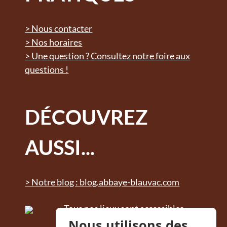
> Nous contacter
> Nos horaires
> Une question ? Consultez notre foire aux
questions !
DÉCOUVREZ
AUSSI...
> Notre blog : blog.abbaye-blauvac.com
Tous nos lieux sont accessibles
Nous utilisons des
aux personnes à mobilité