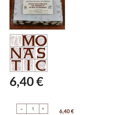
6,40 €
−
+
6,40
€