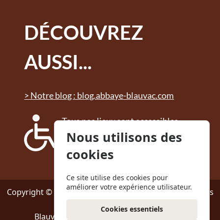
DÉCOUVREZ
AUSSI...
> Notre blog : blog.abbaye-blauvac.com
Tous nos lieux sont accessibles
aux personnes à mobilité
Nous utilisons des
réduite. Des sanitaires adaptés
cookies
sont à disposition.
Ce site utilise des cookies pour
améliorer votre expérience utilisateur.
Copyright © 2024 - Abbaye Notre-Dame de Bon Secours
Cookies essentiels
Blauvac-Provence | Tous droits réservés.