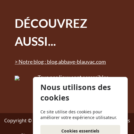
DÉCOUVREZ
AUSSI...
> Notre blog : blog.abbaye-blauvac.com
Tous nos lieux sont accessibles
Nous utilisons des
aux personnes à mobilité
réduite. Des sanitaires adaptés
cookies
sont à disposition.
Ce site utilise des cookies pour
améliorer votre expérience utilisateur.
Copyright © 2024 - Abbaye Notre-Dame de Bon Secours
Cookies essentiels