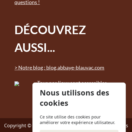
questions !
DÉCOUVREZ
AUSSI...
> Notre blog : blog.abbaye-blauvac.com
Tous nos lieux sont accessibles
aux personnes à mobilité
Nous utilisons des
réduite. Des sanitaires adaptés
cookies
sont à disposition.
Ce site utilise des cookies pour
améliorer votre expérience utilisateur.
Copyright © 2024 - Abbaye Notre-Dame de Bon Secours