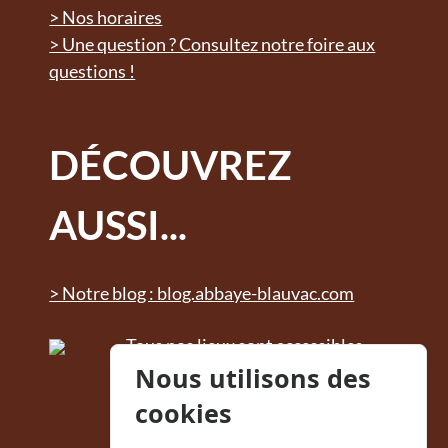
> Nos horaires
> Une question ? Consultez notre foire aux
questions !
DÉCOUVREZ
AUSSI...
> Notre blog : blog.abbaye-blauvac.com
Tous nos lieux sont accessibles
aux personnes à mobilité
Nous utilisons des
réduite. Des sanitaires adaptés
cookies
sont à disposition.