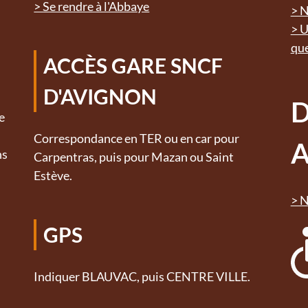
> Se rendre à l'Abbaye
> N
> U
que
ACCÈS GARE SNCF
D'AVIGNON
e
Correspondance en TER ou en car pour
A
ns
Carpentras, puis pour Mazan ou Saint
Estève.
> N
GPS
Indiquer BLAUVAC, puis CENTRE VILLE.