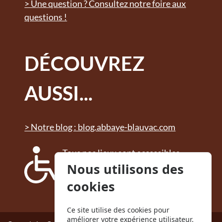
> Une question ? Consultez notre foire aux
questions !
DÉCOUVREZ
AUSSI...
> Notre blog : blog.abbaye-blauvac.com
Tous nos lieux sont accessibles
aux personnes à mobilité
Nous utilisons des
réduite. Des sanitaires adaptés
cookies
sont à disposition.
Ce site utilise des cookies pour
améliorer votre expérience utilisateur.